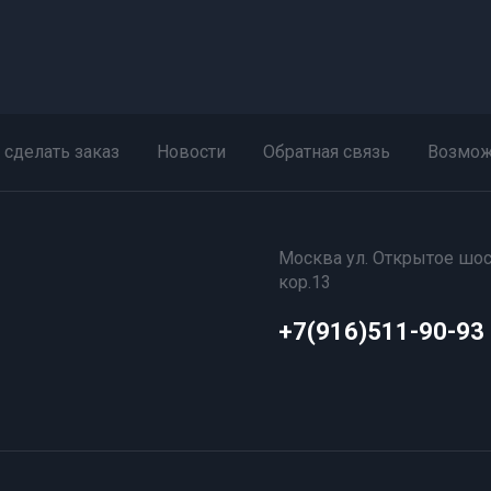
 сделать заказ
Новости
Обратная связь
Возмож
Москва ул. Открытое шос
кор.13
+7(916)511-90-93