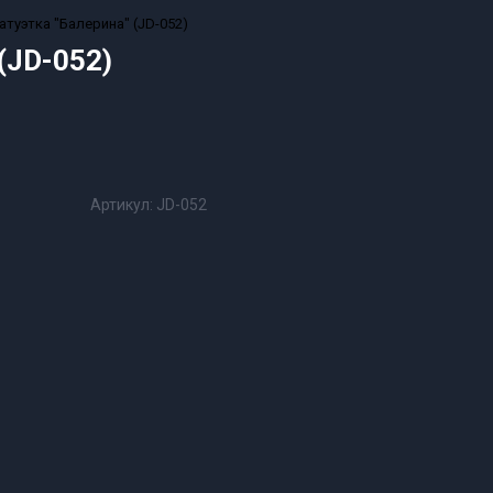
туэтка "Балерина" (JD-052)
(JD-052)
Артикул:
JD-052