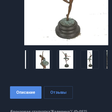
Описание
Отзывы
Бронзовая статуэтка"Балерина"(JD-052)