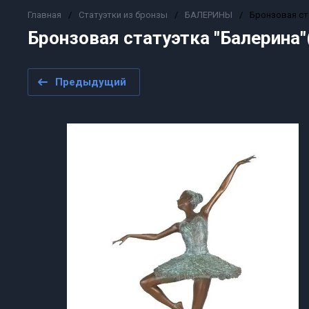
Главная
/
Статуэтки из бронзы
/
БАЛЕРИНЫ
/
Бронзовая ста
Бронзовая статуэтка "Балерина"
Предыдущий