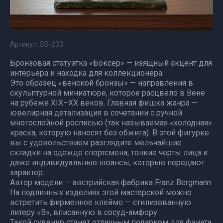
Артикул:
SS-233
Бронзовая статуэтка «Боксёр» — изящный акцент для
интерьера и находка для коллекционера.
Это образец «венской бронзы» — направления в
скульптурной миниатюре, которое расцвело в Вене
на рубеже XIX–XX веков. Главная фишка жанра —
ювелирная детализация в сочетании с ручной
многослойной росписью (так называемая «холодная»
краска, которую наносят без обжига). В этой фигурке
вы с удовольствием разглядите мельчайшие
складки на одежде спортсмена, тонкие черты лица и
даже индивидуальные нюансы, которые передают
характер.
Автор модели — австрийская фабрика Franz Bergmann.
На подлинных изделиях этой мастерской можно
встретить фирменное клеймо — стилизованную
литеру «B», вписанную в сосуд-амфору.
Такой сувенир станет отличным подарком для фаната