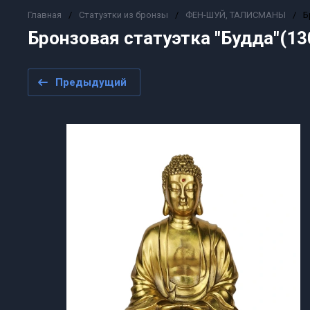
Главная
/
Статуэтки из бронзы
/
ФЕН-ШУЙ, ТАЛИСМАНЫ
/
Б
Бронзовая статуэтка "Будда"(13
Предыдущий