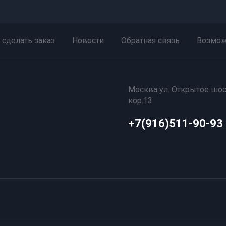
 сделать заказ
Новости
Обратная связь
Возмож
Москва ул. Открытое шос
кор.13
+7(916)511-90-93