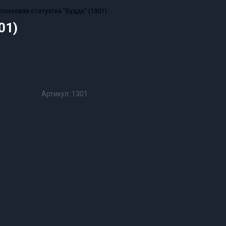
ронзовая статуэтка "Будда" (1301)
01)
Артикул:
1301