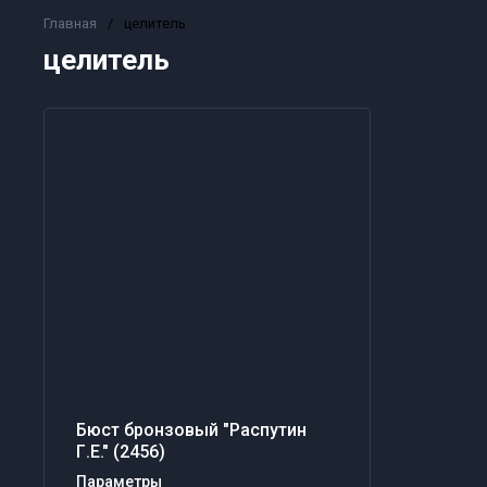
Главная
/
целитель
целитель
Бюст бронзовый "Распутин
Г.Е." (2456)
Параметры