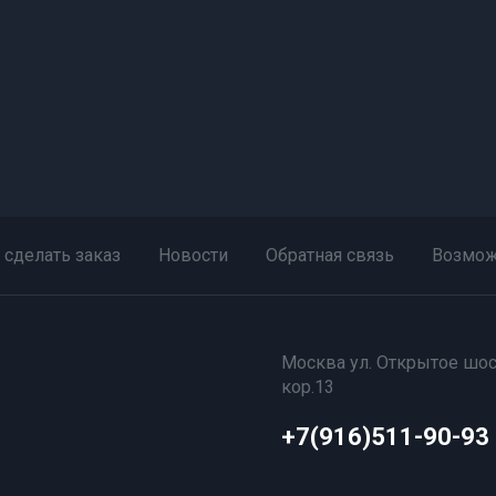
 сделать заказ
Новости
Обратная связь
Возмож
Москва ул. Открытое шос
кор.13
+7(916)511-90-93